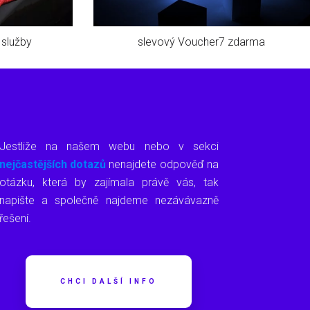
 služby
slevový Voucher7 zdarma
Jestliže na našem webu nebo v sekci
nejčastějších dotazů
nenajdete odpověď na
otázku, která by zajímala právě vás, tak
napište a společně najdeme nezávávazně
řešení.
CHCI DALŠÍ INFO