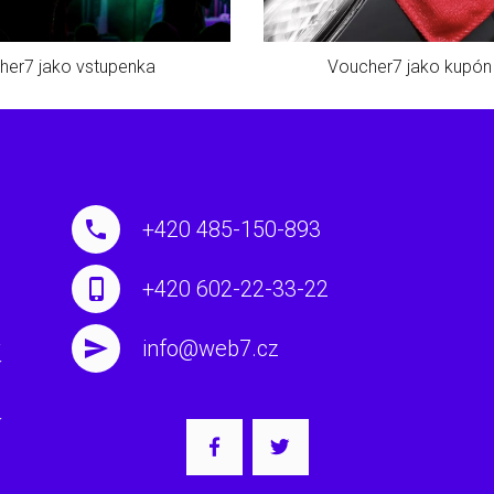
her7 jako vstupenka
Voucher7 jako kupón
+420 485-150-893
+420 602-22-33-22
u
a
info@web7.cz
í
m
í