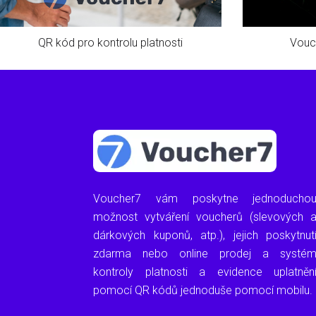
QR kód pro kontrolu platnosti
Vouc
Voucher7 vám poskytne jednoducho
možnost vytváření voucherů (slevových 
dárkových kuponů, atp.), jejich poskytnut
zdarma nebo online prodej a systé
kontroly platnosti a evidence uplatněn
pomocí QR kódů jednoduše pomocí mobilu.