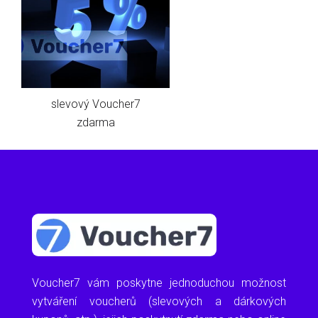
slevový Voucher7
zdarma
Voucher7 vám poskytne jednoduchou možnost
vytváření voucherů (slevových a dárkových