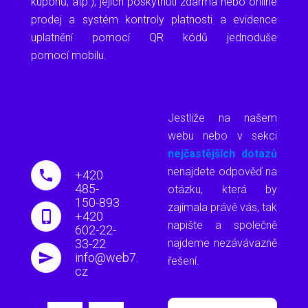
kuponů, atp.), jejich poskytnutí zdarma nebo online
prodej a systém kontroly platnosti a evidence
uplatnění pomocí QR kódů jednoduše
pomocí mobilu.
Jestliže na našem
webu nebo v sekci
nejčastějších dotazů
nenajdete odpověď na
+420
485-
otázku, která by
150-893
zajímala právě vás, tak
+420
napište a společně
602-22-
33-22
najdeme nezávávazně
info@web7.
řešení.
cz