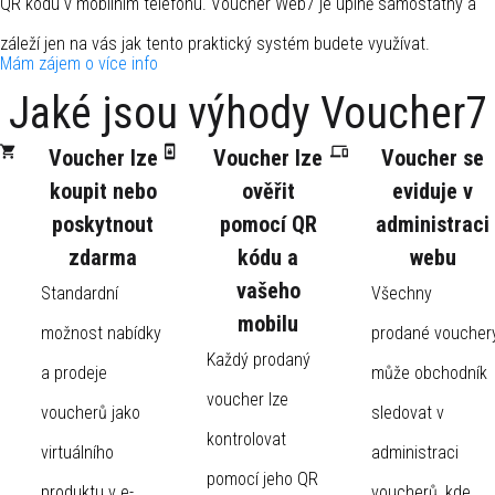
QR kódu v mobilním telefonu. Voucher Web7 je úplně samostatný a
záleží jen na vás jak tento praktický systém budete využívat.
Mám zájem o více info
Jaké jsou výhody Voucher7
Voucher lze
Voucher lze
Voucher se
koupit nebo
ověřit
eviduje v
poskytnout
pomocí QR
administraci
zdarma
kódu a
webu
vašeho
Standardní
Všechny
mobilu
možnost nabídky
prodané voucher
Každý prodaný
a prodeje
může obchodník
voucher lze
voucherů jako
sledovat v
kontrolovat
virtuálního
administraci
pomocí jeho QR
produktu v e-
voucherů, kde