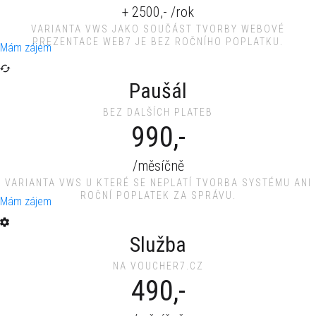
+ 2500,- /rok
VARIANTA VWS JAKO SOUČÁST TVORBY WEBOVÉ
PREZENTACE WEB7 JE BEZ ROČNÍHO POPLATKU.
Mám zájem
Paušál
BEZ DALŠÍCH PLATEB
990,-
/měsíčně
VARIANTA VWS U KTERÉ SE NEPLATÍ TVORBA SYSTÉMU ANI
ROČNÍ POPLATEK ZA SPRÁVU.
Mám zájem
Služba
NA VOUCHER7.CZ
490,-