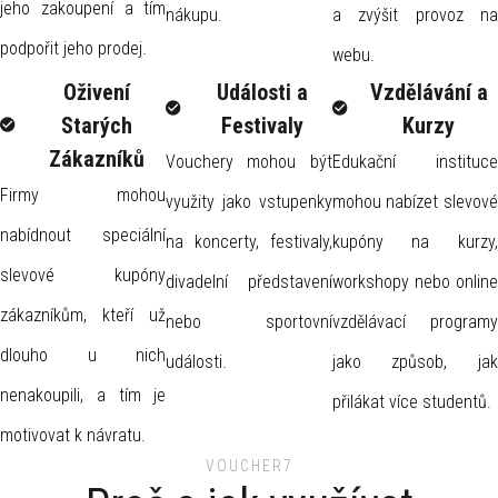
jeho zakoupení a tím
nákupu.
a zvýšit provoz na
podpořit jeho prodej.
webu.
Oživení
Události a
Vzdělávání a
Starých
Festivaly
Kurzy
Zákazníků
Vouchery mohou být
Edukační instituce
Firmy mohou
využity jako vstupenky
mohou nabízet slevové
nabídnout speciální
na koncerty, festivaly,
kupóny na kurzy,
slevové kupóny
divadelní představení
workshopy nebo online
zákazníkům, kteří už
nebo sportovní
vzdělávací programy
dlouho u nich
události.
jako způsob, jak
nenakoupili, a tím je
přilákat více studentů.
motivovat k návratu.
VOUCHER7