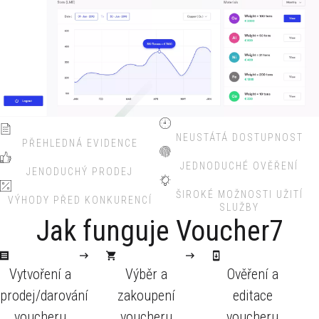
NEUSTÁTÁ DOSTUPNOST
PŘEHLEDNÁ EVIDENCE
JEDNODUCHÉ OVĚŘENÍ
JENODUCHÝ PRODEJ
ŠIROKÉ MOŽNOSTI UŽITÍ
VÝHODY PŘED KONKURENCÍ
SLUŽBY
Jak funguje Voucher7
Vytvoření a
Výběr a
Ověření a
prodej/darování
zakoupení
editace
voucheru
voucheru
voucheru