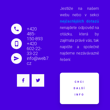
Jestliže na našem
webu nebo v sekci
nejčastějších dotazů
nenajdete odpověď na
+420
485-
otázku, která by
150-893
zajímala právě vás, tak
+420
napište a společně
602-22-
33-22
najdeme nezávávazně
info@web7.
řešení.
cz
CHCI
DALŠÍ
INFO