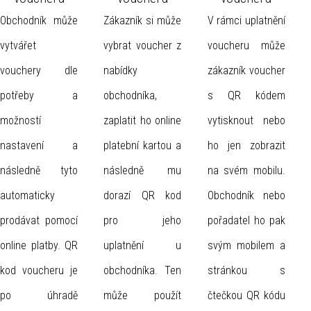
Obchodník může
Zákazník si může
V rámci uplatnění
vytvářet
vybrat voucher z
voucheru může
vouchery dle
nabídky
zákazník voucher
potřeby a
obchodníka,
s QR kódem
možností
zaplatit ho online
vytisknout nebo
nastavení a
platební kartou a
ho jen zobrazit
následně tyto
následně mu
na svém mobilu.
automaticky
dorazí QR kod
Obchodník nebo
prodávat pomocí
pro jeho
pořadatel ho pak
online platby. QR
uplatnění u
svým mobilem a
kod voucheru je
obchodníka. Ten
stránkou s
po úhradě
může použít
čtečkou QR kódu