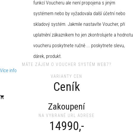
funkcí Voucheru ale není propojena s jiným
systémem nebo by vyžadovala další účetní nebo
skladový systém. Jakmile nastavíte Voucher, při
uplatnění zákazníkem ho jen zkontrolujete a hodnotu
voucheru poskytnete ručně ... poskytnete slevu,
dárek, produkt.
MÁTE ZÁJEM O VOUCHER SYSTÉM WEB7?
Více info
VARIANTY CEN
Ceník
Zakoupení
NA VYBRANÉ URL ADRESE
14990,-