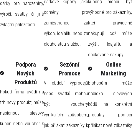
dárkové kupony jako
kupónů mohou být
dárky pro narozeniny,
odměny pro
výhodné pro zákazníky,
výročí, svatby či jiné
zaměstnance za
kteří pravidelně
zvláštní příležitosti.
výkon, loajalitu nebo za
nakupují, což může
dlouholetou službu.
zvýšit loajalitu a
opakované nákupy.
Podpora
Sezónní
Online
Nových
Promoce
Marketing
Produktů
V období výprodejů
E-shopům může
Pokud firma uvádí na
nebo svátků mohou
nabídka slevových
trh nový produkt, může
být vouchery
kódů na konkrétní
nabídnout slevový
vynikajícím způsobem,
produkty pomoci
kupón nebo voucher k
jak přilákat zákazníky k
přilákat nové zákazníky