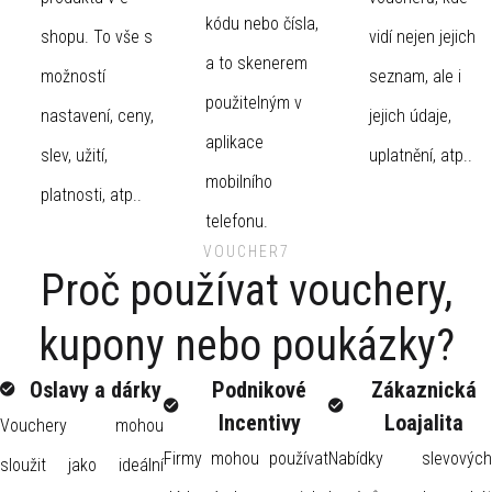
kódu nebo čísla,
shopu. To vše s
vidí nejen jejich
a to skenerem
možností
seznam, ale i
použitelným v
nastavení, ceny,
jejich údaje,
aplikace
slev, užití,
uplatnění, atp..
mobilního
platnosti, atp..
telefonu.
VOUCHER7
Proč používat vouchery,
kupony nebo poukázky?
Oslavy a dárky
Podnikové
Zákaznická
Incentivy
Loajalita
Vouchery mohou
Firmy mohou používat
Nabídky slevových
sloužit jako ideální