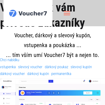
Voucher7 k vám
přivede zákazníky
Voucher, dárkový a slevový kupón,
vstupenka a poukázka ...
... tím vším umí Voucher7 být a nejen to.
Chci nabídku
vstupenka
slevový voucher
dárkový poukaz
slevový kupón
dárkový voucher
dárkový kupón
permanentka