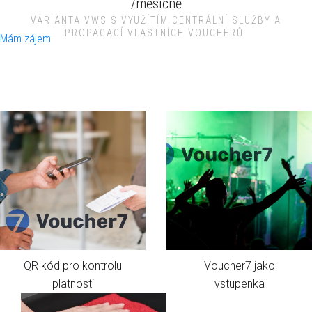
/měsíčně
VARIANTA VWS S VYUŽÍTÍM CENTRÁLNÍ SLUŽBY A
PROPAGACÍ VLASTNÍCH VOUCHERŮ.
Mám zájem
QR kód pro kontrolu
Voucher7 jako
platnosti
vstupenka